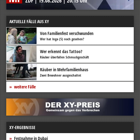
ZDF
|
19.08.2026
|
20:15 Uhr
AKTUELLE FÄLLE AUS XY
Von Familienfest verschwunden
Wer hat Inga (5) noch gesehen?
Wer erkennt das Tattoo?
Räuber überfallen Schmuckgeschäft
Räuber in Mehrfamilienhaus
Zwei Bewohner ausgeschaltet
weitere Fälle
XY-ERGEBNISSE
Festnahme in Dubai