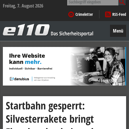
nach:
Freitag, 7. August 2026
Crimeletter
RSS-Feed
e110
–
Menü
Das
Sicherheitsportal
Zum
Inhalt
springen
Startbahn gesperrt:
Silvesterrakete bringt