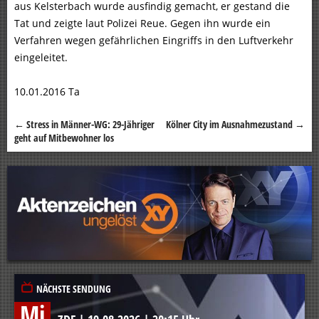
aus Kelsterbach wurde ausfindig gemacht, er gestand die
Tat und zeigte laut Polizei Reue. Gegen ihn wurde ein
Verfahren wegen gefährlichen Eingriffs in den Luftverkehr
eingeleitet.
10.01.2016 Ta
←
Stress in Männer-WG: 29-Jähriger
Kölner City im Ausnahmezustand
→
Beitragsnavigation
geht auf Mitbewohner los
NÄCHSTE SENDUNG
Mi