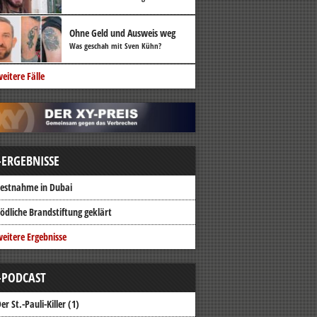
Ohne Geld und Ausweis weg
Was geschah mit Sven Kühn?
eitere Fälle
-ERGEBNISSE
estnahme in Dubai
ödliche Brandstiftung geklärt
eitere Ergebnisse
-PODCAST
er St.-Pauli-Killer (1)