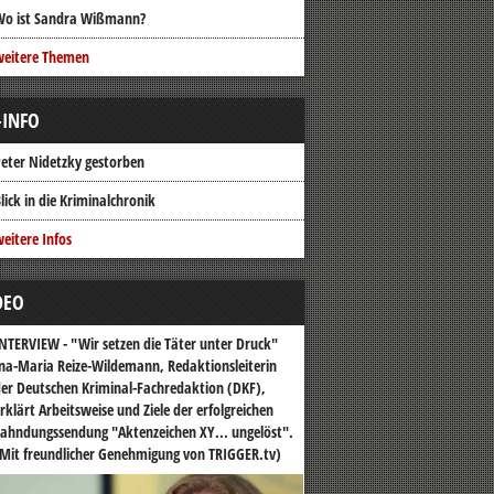
Wo ist Sandra Wißmann?
weitere Themen
-INFO
eter Nidetzky gestorben
lick in die Kriminalchronik
eitere Infos
DEO
NTERVIEW - "Wir setzen die Täter unter Druck"
na-Maria Reize-Wildemann, Redaktionsleiterin
er Deutschen Kriminal-Fachredaktion (DKF),
rklärt Arbeitsweise und Ziele der erfolgreichen
ahndungssendung "Aktenzeichen XY... ungelöst".
Mit freundlicher Genehmigung von TRIGGER.tv)
o-