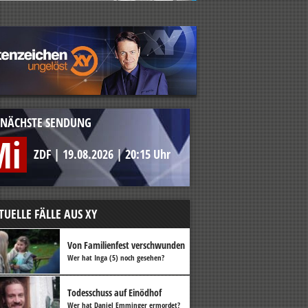
NÄCHSTE SENDUNG
Mi
ZDF
|
19.08.2026
|
20:15 Uhr
TUELLE FÄLLE AUS XY
Von Familienfest verschwunden
Wer hat Inga (5) noch gesehen?
Todesschuss auf Einödhof
Wer hat Daniel Emminger ermordet?