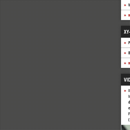
XY
P
B
w
VI
I
I
d
e
F
(
Vide