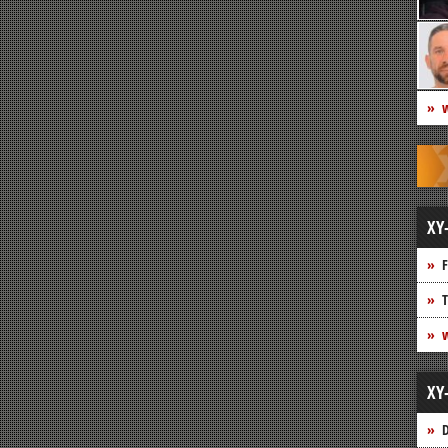
w
XY
F
T
w
XY
D