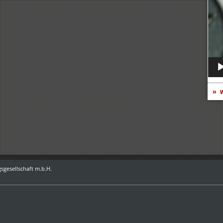
Play
w
sgesellschaft m.b.H.