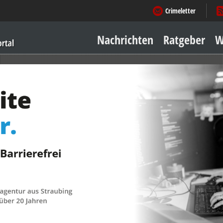
Crimeletter
Nachrichten
Ratgeber
W
Sicher zu Hause
Sicher unterwegs
Geld & Einkauf
Amore & mehr
Mobiles Leben
Arbeitsleben