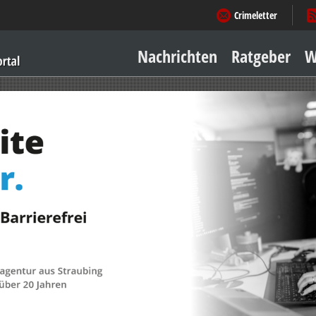
Crimeletter
Nachrichten
Ratgeber
W
Sicher zu Hause
Sicher unterwegs
Geld & Einkauf
Amore & mehr
Mobiles Leben
Arbeitsleben