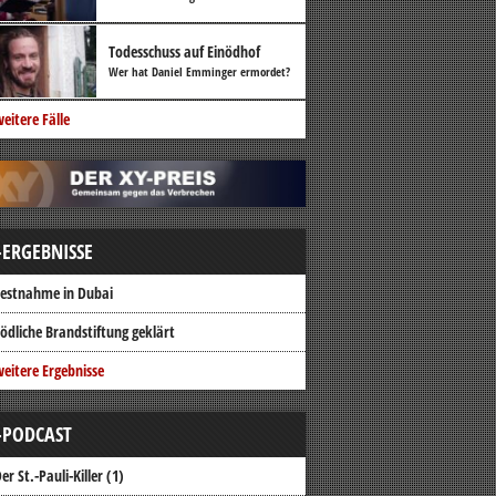
Todesschuss auf Einödhof
Wer hat Daniel Emminger ermordet?
eitere Fälle
-ERGEBNISSE
estnahme in Dubai
ödliche Brandstiftung geklärt
eitere Ergebnisse
-PODCAST
er St.-Pauli-Killer (1)