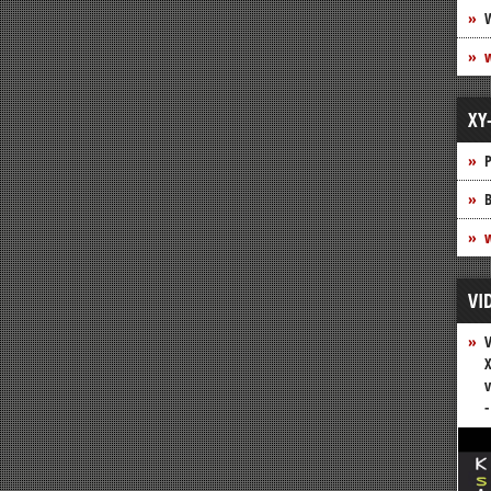
XY
P
B
w
VI
V
X
v
-
Vide
Play