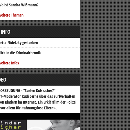
Wo ist Sandra Wißmann?
weitere Themen
-INFO
eter Nidetzky gestorben
lick in die Kriminalchronik
eitere Infos
DEO
ORBEUGUNG - "Surfen Kids sicher?"
Y-Moderator Rudi Cerne über das Surfverhalten
on Kindern im Internet. Ein Erklärfilm der Polizei
 vor allem für «ahnungslose Eltern».
o-
er