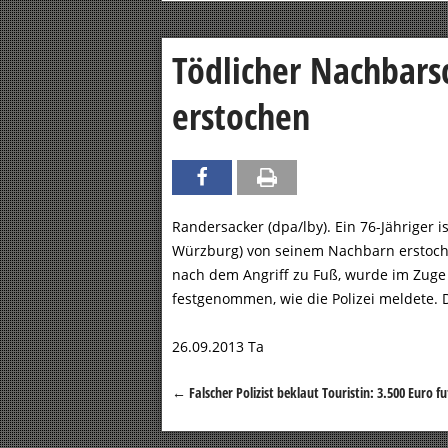
Tödlicher Nachbarsc
erstochen
Randersacker (dpa/lby). Ein 76-Jähriger 
Würzburg) von seinem Nachbarn erstoche
nach dem Angriff zu Fuß, wurde im Zug
festgenommen, wie die Polizei meldete. D
26.09.2013 Ta
←
Falscher Polizist beklaut Touristin: 3.500 Euro f
Beitragsnavigation