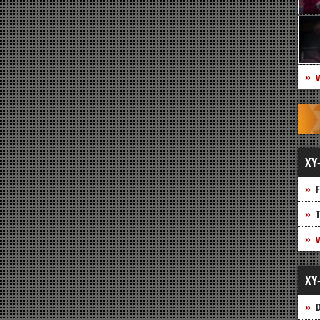
w
XY
F
T
w
XY
D