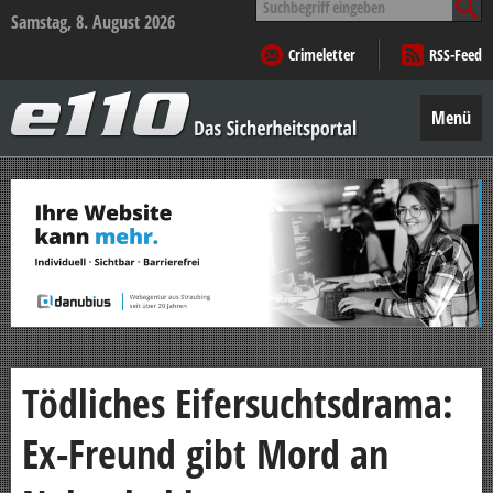
nach:
Samstag, 8. August 2026
Crimeletter
RSS-Feed
e110
–
Menü
Das
Sicherheitsportal
Zum
Inhalt
springen
Tödliches Eifersuchtsdrama:
Ex-Freund gibt Mord an