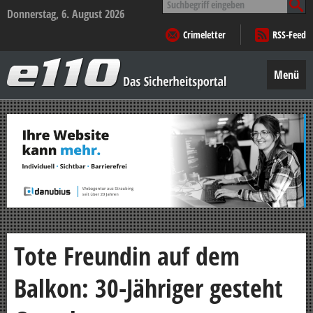
nach:
Donnerstag, 6. August 2026
Crimeletter
RSS-Feed
e110
–
Menü
Das
Sicherheitsportal
Zum
Inhalt
springen
Tote Freundin auf dem
Balkon: 30-Jähriger gesteht