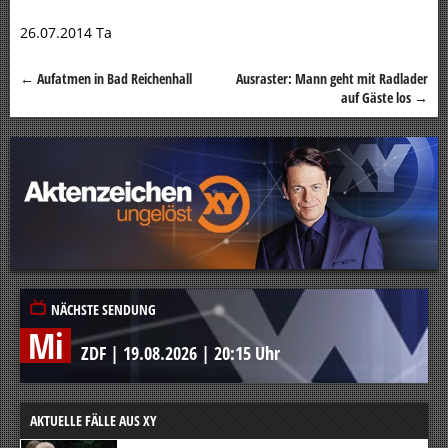
26.07.2014 Ta
←
Aufatmen in Bad Reichenhall
Ausraster: Mann geht mit Radlader
Beitragsnavigation
auf Gäste los
→
NÄCHSTE SENDUNG
Mi
ZDF
|
19.08.2026
|
20:15 Uhr
AKTUELLE FÄLLE AUS XY