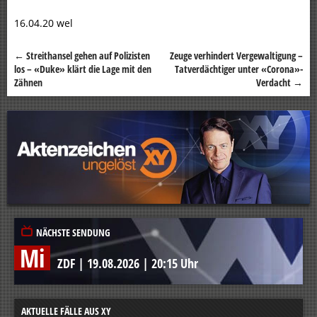
16.04.20 wel
←
Streithansel gehen auf Polizisten
Zeuge verhindert Vergewaltigung –
Beitragsnavigation
los – «Duke» klärt die Lage mit den
Tatverdächtiger unter «Corona»-
Zähnen
Verdacht
→
NÄCHSTE SENDUNG
Mi
ZDF
|
19.08.2026
|
20:15 Uhr
AKTUELLE FÄLLE AUS XY