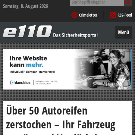
nach:
Samstag, 8. August 2026
Crimeletter
RSS-Feed
e110
–
Menü
Das
Sicherheitsportal
Zum
Inhalt
springen
Über 50 Autoreifen
zerstochen – Ihr Fahrzeug