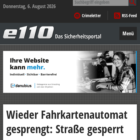
nach:
Donnerstag, 6. August 2026
Crimeletter
RSS-Feed
e110
–
Menü
Das
Sicherheitsportal
Zum
Inhalt
springen
Wieder Fahrkartenautomat
gesprengt: Straße gesperrt