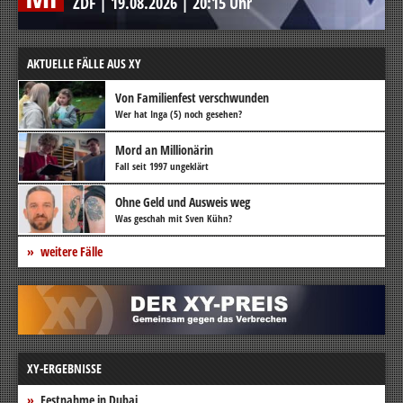
ZDF
|
19.08.2026
|
20:15 Uhr
AKTUELLE FÄLLE AUS XY
Von Familienfest verschwunden
Wer hat Inga (5) noch gesehen?
Mord an Millionärin
Fall seit 1997 ungeklärt
Ohne Geld und Ausweis weg
Was geschah mit Sven Kühn?
weitere Fälle
XY-ERGEBNISSE
Festnahme in Dubai