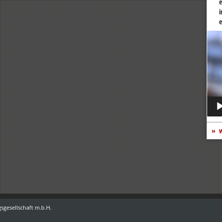
e
i
e
Vide
Play
w
sgesellschaft m.b.H.