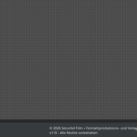
© 2026 Securitel Film + Fernsehproduktions- und Verlag
e110 - Alle Rechte vorbehalten