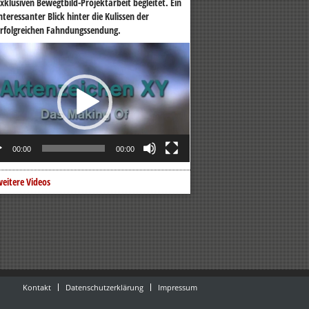
xklusiven Bewegtbild-Projektarbeit begleitet. Ein
nteressanter Blick hinter die Kulissen der
rfolgreichen Fahndungssendung.
o-
er
00:00
00:00
eitere Videos
Kontakt
Datenschutzerklärung
Impressum