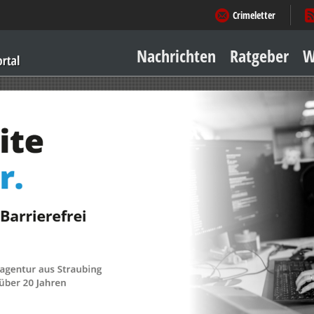
Crimeletter
Nachrichten
Ratgeber
W
Sicher zu Hause
Sicher unterwegs
Geld & Einkauf
Amore & mehr
Mobiles Leben
Arbeitsleben