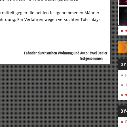
) ermittelt gegen die beiden festgenommenen Männer
hrdung. Ein Verfahren wegen versuchten Totschlags
w
Fahnder durchsuchen Wohnung und Auto: Zwei Dealer
festgenommen
→
XY
F
T
w
XY
D