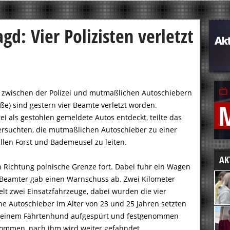
gd: Vier Polizisten verletzt
gd zwischen der Polizei und mutmaßlichen Autoschiebern
ße) sind gestern vier Beamte verletzt worden.
ei als gestohlen gemeldete Autos entdeckt, teilte das
ersuchten, die mutmaßlichen Autoschieber zu einer
llen Forst und Bademeusel zu leiten.
AK
n Richtung polnische Grenze fort. Dabei fuhr ein Wagen
in Beamter gab einen Warnschuss ab. Zwei Kilometer
lt zwei Einsatzfahrzeuge, dabei wurden die vier
he Autoschieber im Alter von 23 und 25 Jahren setzten
mit einem Fährtenhund aufgespürt und festgenommen
tkommen, nach ihm wird weiter gefahndet.