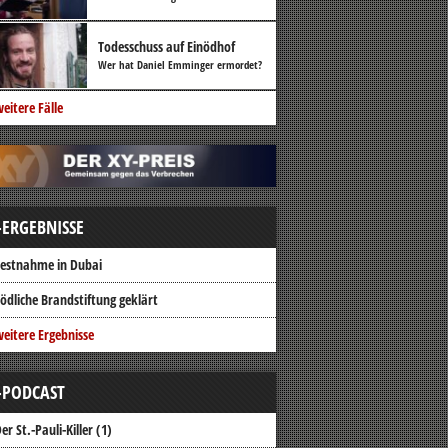
Todesschuss auf Einödhof
Wer hat Daniel Emminger ermordet?
eitere Fälle
-ERGEBNISSE
estnahme in Dubai
ödliche Brandstiftung geklärt
eitere Ergebnisse
-PODCAST
er St.-Pauli-Killer (1)