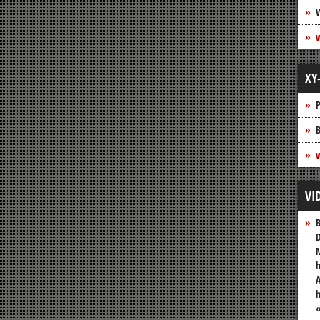
XY
P
B
w
VI
B
D
M
h
A
«