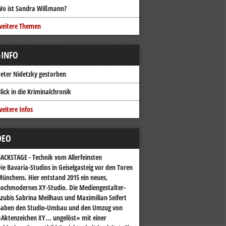
Wo ist Sandra Wißmann?
weitere Themen
-INFO
eter Nidetzky gestorben
lick in die Kriminalchronik
eitere Infos
DEO
ACKSTAGE - Technik vom Allerfeinsten
ie Bavaria-Studios in Geiselgasteig vor den Toren
ünchens. Hier entstand 2015 ein neues,
ochmodernes XY-Studio. Die Mediengestalter-
zubis Sabrina Meilhaus und Maximilian Seifert
haben den Studio-Umbau und den Umzug von
Aktenzeichen XY... ungelöst» mit einer