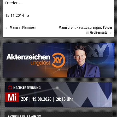
Friedens.
15.11.2014 Ta
←
Mann in Flammen
Mann droht Haus zu sprengen: Polizei
Beitragsnavigation
im Großeinsatz
→
NÄCHSTE SENDUNG
Mi
ZDF
|
19.08.2026
|
20:15 Uhr
AKTUELLE FÄLLE AUS XY