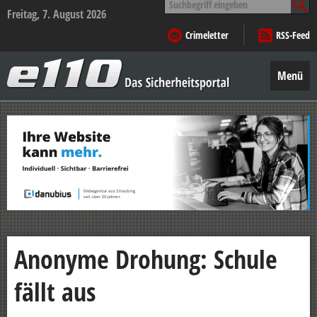
nach:
Freitag, 7. August 2026
Crimeletter
RSS-Feed
e110
–
Menü
Das
Sicherheitsportal
Zum
Inhalt
springen
Anonyme Drohung: Schule
fällt aus