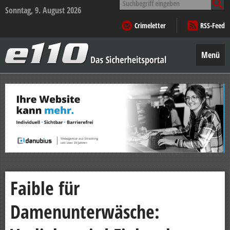
nach:
Sonntag, 9. August 2026
Crimeletter
RSS-Feed
e110
–
Menü
Das
Sicherheitsportal
Zum
Inhalt
springen
Faible für
Damenunterwäsche: