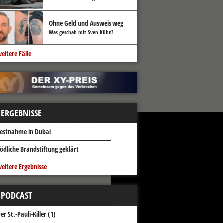
Ohne Geld und Ausweis weg
Was geschah mit Sven Kühn?
eitere Fälle
-ERGEBNISSE
estnahme in Dubai
ödliche Brandstiftung geklärt
eitere Ergebnisse
-PODCAST
er St.-Pauli-Killer (1)