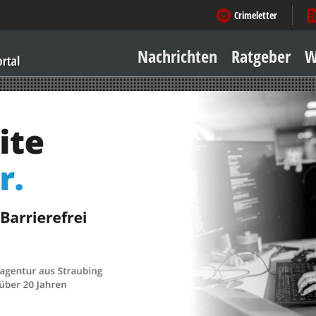
Crimeletter
Nachrichten
Ratgeber
W
Sicher zu Hause
Sicher unterwegs
Geld & Einkauf
Amore & mehr
Mobiles Leben
Arbeitsleben