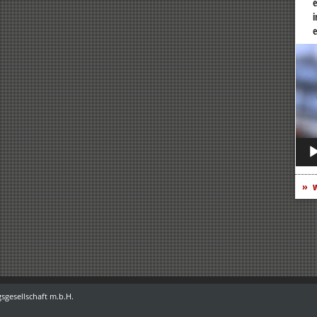
e
i
e
Vide
Play
w
sgesellschaft m.b.H.