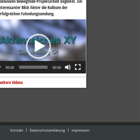
xklusiven Bewegtbild-Projektarbeit begleitet. Ein
nteressanter Blick hinter die Kulissen der
rfolgreichen Fahndungssendung.
o-
er
00:00
00:00
eitere Videos
Kontakt
Datenschutzerklärung
Impressum