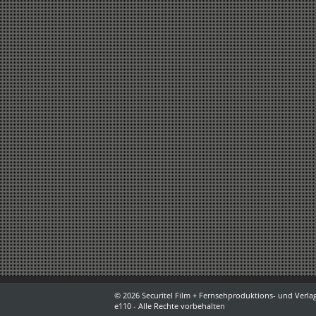
© 2026 Securitel Film + Fernsehproduktions- und Verlag
e110 - Alle Rechte vorbehalten