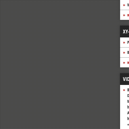
XY
P
B
w
VI
B
D
M
h
A
«