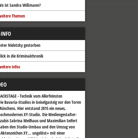
Wo ist Sandra Wißmann?
weitere Themen
-INFO
eter Nidetzky gestorben
lick in die Kriminalchronik
eitere Infos
DEO
ACKSTAGE - Technik vom Allerfeinsten
ie Bavaria-Studios in Geiselgasteig vor den Toren
ünchens. Hier entstand 2015 ein neues,
ochmodernes XY-Studio. Die Mediengestalter-
zubis Sabrina Meilhaus und Maximilian Seifert
haben den Studio-Umbau und den Umzug von
Aktenzeichen XY... ungelöst» mit einer