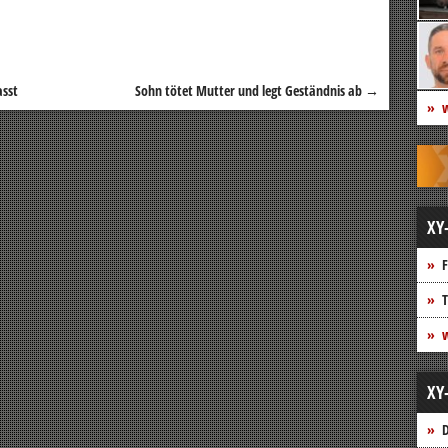
asst
Sohn tötet Mutter und legt Geständnis ab
→
w
XY
F
T
w
XY
D