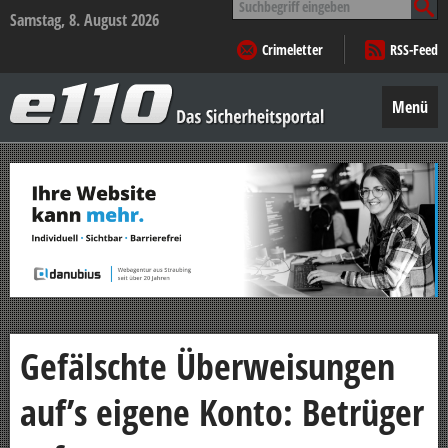
nach:
Samstag, 8. August 2026
Crimeletter
RSS-Feed
e110
–
Menü
Das
Sicherheitsportal
Zum
Inhalt
springen
Gefälschte Überweisungen
auf’s eigene Konto: Betrüger