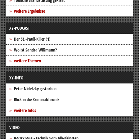
Tödliche Brandstiftung geklärt
weitere Ergebnisse
XY-PODCAST
Der St.-Pauli-Killer (1)
Wo ist Sandra Wißmann?
weitere Themen
XY-INFO
Peter Nidetzky gestorben
Blick in die Kriminalchronik
weitere Infos
VIDEO
BACKSTAGE - Technik vom Allerfeinsten