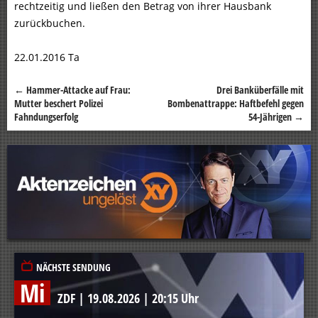
rechtzeitig und ließen den Betrag von ihrer Hausbank
zurückbuchen.
22.01.2016 Ta
←
Hammer-Attacke auf Frau:
Drei Banküberfälle mit
Beitragsnavigation
Mutter beschert Polizei
Bombenattrappe: Haftbefehl gegen
Fahndungserfolg
54-Jährigen
→
NÄCHSTE SENDUNG
Mi
ZDF
|
19.08.2026
|
20:15 Uhr