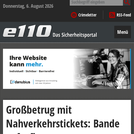
nach:
Donnerstag, 6. August 2026
Crimeletter
RSS-Feed
e110
–
Menü
Das
Sicherheitsportal
Zum
Inhalt
springen
Großbetrug mit
Nahverkehrstickets: Bande