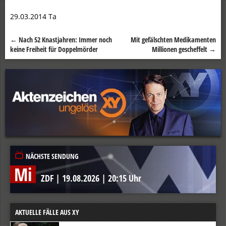
29.03.2014 Ta
←
Nach 52 Knastjahren: Immer noch
Mit gefälschten Medikamenten
Beitragsnavigation
keine Freiheit für Doppelmörder
Millionen gescheffelt
→
NÄCHSTE SENDUNG
Mi
ZDF
|
19.08.2026
|
20:15 Uhr
AKTUELLE FÄLLE AUS XY